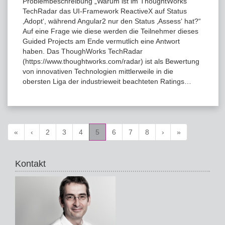
Problembeschreibung „Warum ist im ThoughtWorks
TechRadar das UI-Framework ReactiveX auf Status
‚Adopt‘, während Angular2 nur den Status ‚Assess‘ hat?“
Auf eine Frage wie diese werden die Teilnehmer dieses
Guided Projects am Ende vermutlich eine Antwort
haben. Das ThoughWorks TechRadar
(https://www.thoughtworks.com/radar) ist als Bewertung
von innovativen Technologien mittlerweile in die
obersten Liga der industrieweit beachteten Ratings…
«
‹
2
3
4
5
6
7
8
›
»
Kontakt