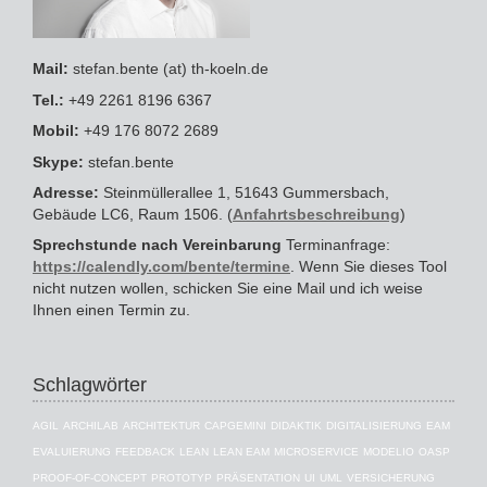
Mail:
stefan.bente (at) th-koeln.de
Tel.:
+49 2261 8196 6367
Mobil:
+49 176 8072 2689
Skype:
stefan.bente
Adresse:
Steinmüllerallee 1, 51643 Gummersbach,
Gebäude LC6, Raum 1506. (
Anfahrtsbeschreibung
)
Sprechstunde nach Vereinbarung
Terminanfrage:
https://calendly.com/bente/termine
. Wenn Sie dieses Tool
nicht nutzen wollen, schicken Sie eine Mail und ich weise
Ihnen einen Termin zu.
Schlagwörter
AGIL
ARCHILAB
ARCHITEKTUR
CAPGEMINI
DIDAKTIK
DIGITALISIERUNG
EAM
EVALUIERUNG
FEEDBACK
LEAN
LEAN EAM
MICROSERVICE
MODELIO
OASP
PROOF-OF-CONCEPT
PROTOTYP
PRÄSENTATION
UI
UML
VERSICHERUNG