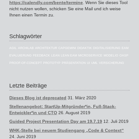
https://calendly.com/bente/termine
. Wenn Sie dieses Tool
nicht nutzen wollen, schicken Sie eine Mail und ich weise
Ihnen einen Termin zu.
Schlagwörter
AGIL
ARCHILAB
ARCHITEKTUR
CAPGEMINI
DIDAKTIK
DIGITALISIERUNG
EAM
EVALUIERUNG
FEEDBACK
LEAN
LEAN EAM
MICROSERVICE
MODELIO
OASP
PROOF-OF-CONCEPT
PROTOTYP
PRÄSENTATION
UI
UML
VERSICHERUNG
Letzte Beiträge
Dieses Blog ist deprecated
31. März 2020
Stellenangebot: StartUp-Mitgründer*in, Full-Stack-
Entwickler*in und CTO
26. August 2019
Guided Project Presentation Day am 19.7.19
12. Juli 2019
WHK-Stelle bei neuem Studiengang „Code & Context“
24. Juni 2019