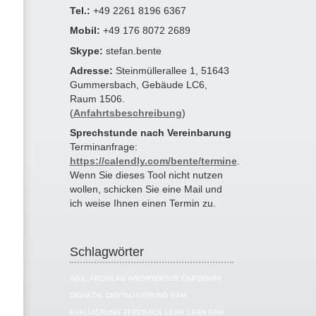
Tel.:
+49 2261 8196 6367
Mobil:
+49 176 8072 2689
Skype:
stefan.bente
Adresse:
Steinmüllerallee 1, 51643
Gummersbach, Gebäude LC6,
Raum 1506.
(
Anfahrtsbeschreibung
)
Sprechstunde nach Vereinbarung
Terminanfrage:
https://calendly.com/bente/termine
.
Wenn Sie dieses Tool nicht nutzen
wollen, schicken Sie eine Mail und
ich weise Ihnen einen Termin zu.
Schlagwörter
AGIL
ARCHILAB
ARCHITEKTUR
CAPGEMINI
DIDAKTIK
DIGITALISIERUNG
EAM
EVALUIERUNG
FEEDBACK
LEAN
LEAN EAM