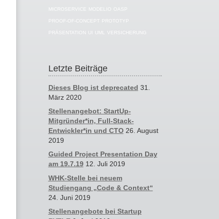
MICROSERVICE
MODELIO
OASP
PROOF-OF-CONCEPT
PROTOTYP
PRÄSENTATION
UI
UML
VERSICHERUNG
Letzte Beiträge
Dieses Blog ist deprecated
31.
März 2020
Stellenangebot: StartUp-
Mitgründer*in, Full-Stack-
Entwickler*in und CTO
26. August
2019
Guided Project Presentation Day
am 19.7.19
12. Juli 2019
WHK-Stelle bei neuem
Studiengang „Code & Context“
24. Juni 2019
Stellenangebote bei Startup