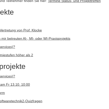
und Teilnehmer finden Sie hier:
Termine Status- und Projekttreffen
jekte
 Vertretung von Prof. Klocke
mir betreuten AI-, MI- oder WI-Praxisprojekts
services)?
miestufen höher als 2
projekte
services)?
8 am Fr 13.10. 10:00
form
ftwaretechnik2-Quizfragen