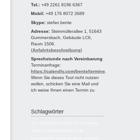
Tel.:
+49 2261 8196 6367
Mobil:
+49 176 8072 2689
Skype:
stefan.bente
Adresse:
Steinmüllerallee 1, 51643
Gummersbach, Gebäude LC6,
Raum 1506.
(
Anfahrtsbeschreibung
)
Sprechstunde nach Vereinbarung
Terminanfrage:
https://calendly.com/bente/termine
.
Wenn Sie dieses Tool nicht nutzen
wollen, schicken Sie eine Mail und
ich weise Ihnen einen Termin zu.
Schlagwörter
AGIL
ARCHILAB
ARCHITEKTUR
CAPGEMINI
DIDAKTIK
DIGITALISIERUNG
EAM
EVALUIERUNG
FEEDBACK
LEAN
LEAN EAM