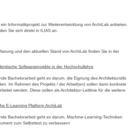
n Informatikprojekt zur Weiterentwicklung von ArchiLab anbieten.
en Sie sich direkt in ILIAS an.
Planung und den aktuellen Stand von ArchiLab finden Sie in der
udentische Softwareprojekte in der Hochschullehre
nde Bachelorarbeit geht es darum, die Eignung des Architekturstils
oten. Im Rahmen des Projekts / der Arbeit(en) sollen dann konkrete
eitet werden. Diese sollen als Architektur-Leitlinie für die weitere
 the E-Learning Platform ArchiLab
ßende Bachelorarbeit geht es darum, Machine-Learning-Techniken
rument zum Selbsttest zu verbessern.