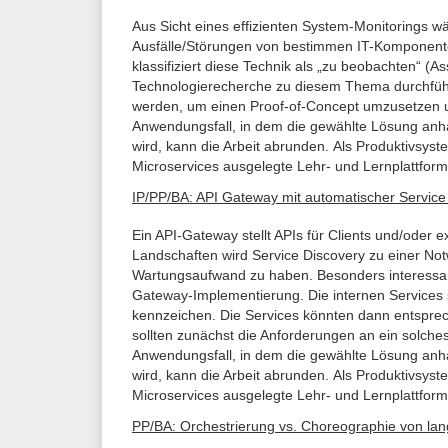
Aus Sicht eines effizienten System-Monitorings w
Ausfälle/Störungen von bestimmen IT-Komponente
klassifiziert diese Technik als „zu beobachten“ (A
Technologierecherche zu diesem Thema durchführe
werden, um einen Proof-of-Concept umzusetzen un
Anwendungsfall, in dem die gewählte Lösung anha
wird, kann die Arbeit abrunden. Als Produktivsy
Microservices ausgelegte Lehr- und Lernplattform
IP/PP/BA: API Gateway mit automatischer Service
Ein API-Gateway stellt APIs für Clients und/oder
Landschaften wird Service Discovery zu einer Not
Wartungsaufwand zu haben. Besonders interessan
Gateway-Implementierung. Die internen Services so
kennzeichen. Die Services könnten dann entsprech
sollten zunächst die Anforderungen an ein solches
Anwendungsfall, in dem die gewählte Lösung anha
wird, kann die Arbeit abrunden. Als Produktivsys
Microservices ausgelegte Lehr- und Lernplattform
PP/BA: Orchestrierung vs. Choreographie von la