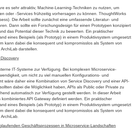
äre es sehr attraktiv, Machine-Learning-Techniken zu nutzen, um
n oder -Services frühzeitig vorhersagen zu können. ThoughtWorks
ssess). Die Arbeit sollte zunächst eine umfassende Literatur- und
n. Dann sollte ein Forschungsdesign für einen Prototypen konzipiert
d das Potential dieser Technik zu bewerten. Ein praktischer
nd eines Beispiels (als Prototyp) in einem Produktivsystem umgesetzt
stem kann dabei die konsequent und kompromisslos als System von
 ArchiLab darstellen.
 Discovery
 externe IT-Systeme zur Verfügung. Bei komplexen Microservice-
wendigkeit, um nicht zu viel manuellen Konfigurations- und
t wäre daher eine Kombination von Service Discovery und einer API-
llten dabei die Möglichkeit haben, APIs als Public oder Private zu
end automatisch zur Verfügung gestellt werden. In dieser Arbeit
 kombiniertes API Gateway definiert werden. Ein praktischer
nd eines Beispiels (als Prototyp) in einem Produktivsystem umgesetzt
tem dient dabei die konsequent und kompromisslos als System von
 ArchiLab.
nglaufenden Geschäftsprozessen in Microservice-Landschaften