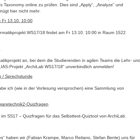
 Taxonomy online zu prüfen. Dies sind „Apply“, „Analyze“ und
nügt hier nicht mehr.
m Fr 13.10. 10:00
nformatikprojekt WS17/18 findet am Fr 13.10. 10:00 in Raum 1522
m
atikprojekt an, bei dem die Studierenden in agilen Teams die Lehr- un
 ILIAS-Projekt „ArchiLab WS17/18“ unverbindlich anmelden!
n / Sprechstunde
abe ich (wie in der Vorlesung versprochen) eine Sammlung von
waretechnik2-Quizfragen
im SS17 – Quizfragen für das Selbsttest-Quiztool von ArchiLab.
es“ haben wir (Fabian Krampe, Marco Reitano, Stefan Bente) uns für