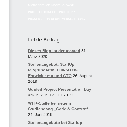
MICROSERVICE
MODELIO
OASP
PROOF-OF-CONCEPT
PROTOTYP
PRÄSENTATION
UI
UML
VERSICHERUNG
Letzte Beiträge
Dieses Blog ist deprecated
31.
März 2020
Stellenangebot: StartUp-
Mitgründer*in, Full-Stack-
Entwickler*in und CTO
26. August
2019
Guided Project Presentation Day
am 19.7.19
12. Juli 2019
WHK-Stelle bei neuem
Studiengang „Code & Context“
24. Juni 2019
Stellenangebote bei Startup