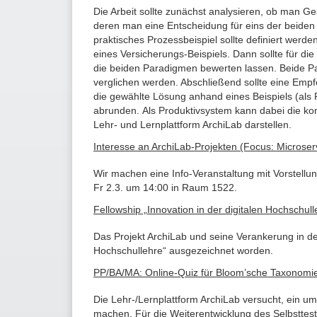
Die Arbeit sollte zunächst analysieren, ob man G
deren man eine Entscheidung für eins der beiden 
praktisches Prozessbeispiel sollte definiert werde
eines Versicherungs-Beispiels. Dann sollte für di
die beiden Paradigmen bewerten lassen. Beide Pa
verglichen werden. Abschließend sollte eine Emp
die gewählte Lösung anhand eines Beispiels (als 
abrunden. Als Produktivsystem kann dabei die k
Lehr- und Lernplattform ArchiLab darstellen.
Interesse an ArchiLab-Projekten (Focus: Microser
Wir machen eine Info-Veranstaltung mit Vorstell
Fr 2.3. um 14:00 in Raum 1522.
Fellowship „Innovation in der digitalen Hochschull
Das Projekt ArchiLab und seine Verankerung in der 
Hochschullehre“ ausgezeichnet worden.
PP/BA/MA: Online-Quiz für Bloom’sche Taxonomie
Die Lehr-/Lernplattform ArchiLab versucht, ein u
machen. Für die Weiterentwicklung des Selbsttest-