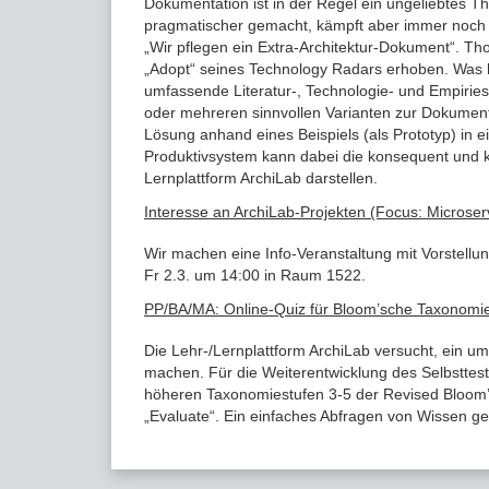
Dokumentation ist in der Regel ein ungeliebtes T
pragmatischer gemacht, kämpft aber immer noch m
„Wir pflegen ein Extra-Architektur-Dokument“. Th
„Adopt“ seines Technology Radars erhoben. Was hei
umfassende Literatur-, Technologie- und Empiries
oder mehreren sinnvollen Varianten zur Dokumenta
Lösung anhand eines Beispiels (als Prototyp) in e
Produktivsystem kann dabei die konsequent und 
Lernplattform ArchiLab darstellen.
Interesse an ArchiLab-Projekten (Focus: Microser
Wir machen eine Info-Veranstaltung mit Vorstell
Fr 2.3. um 14:00 in Raum 1522.
PP/BA/MA: Online-Quiz für Bloom’sche Taxonomie
Die Lehr-/Lernplattform ArchiLab versucht, ein u
machen. Für die Weiterentwicklung des Selbsttest-
höheren Taxonomiestufen 3-5 der Revised Bloom’s
„Evaluate“. Ein einfaches Abfragen von Wissen ge