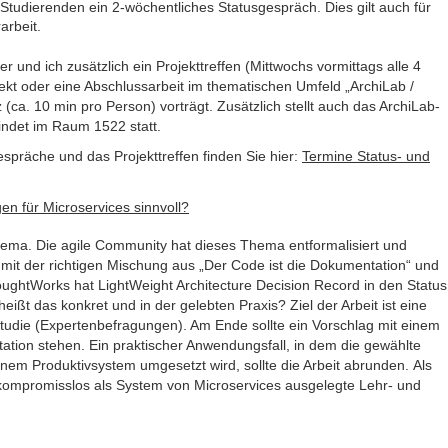
 Studierenden ein 2-wöchentliches Statusgespräch. Dies gilt auch für
arbeit.
 und ich zusätzlich ein Projekttreffen (Mittwochs vormittags alle 4
ekt oder eine Abschlussarbeit im thematischen Umfeld „ArchiLab /
 (ca. 10 min pro Person) vorträgt. Zusätzlich stellt auch das ArchiLab-
indet im Raum 1522 statt.
spräche und das Projekttreffen finden Sie hier:
Termine Status- und
n für Microservices sinnvoll?
hema. Die agile Community hat dieses Thema entformalisiert und
it der richtigen Mischung aus „Der Code ist die Dokumentation“ und
oughtWorks hat LightWeight Architecture Decision Record in den Status
ßt das konkret und in der gelebten Praxis? Ziel der Arbeit ist eine
tudie (Expertenbefragungen). Am Ende sollte ein Vorschlag mit einem
tion stehen. Ein praktischer Anwendungsfall, in dem die gewählte
inem Produktivsystem umgesetzt wird, sollte die Arbeit abrunden. Als
kompromisslos als System von Microservices ausgelegte Lehr- und