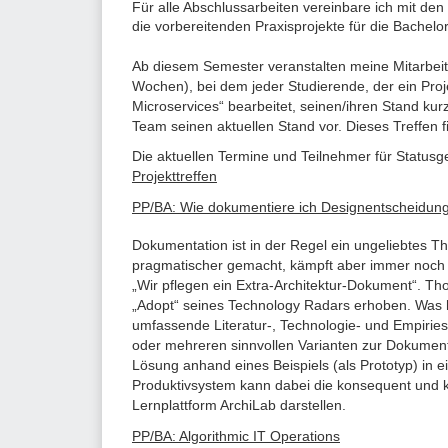
Für alle Abschlussarbeiten vereinbare ich mit den
die vorbereitenden Praxisprojekte für die Bachelor
Ab diesem Semester veranstalten meine Mitarbeiter
Wochen), bei dem jeder Studierende, der ein Proj
Microservices“ bearbeitet, seinen/ihren Stand kurz
Team seinen aktuellen Stand vor. Dieses Treffen f
Die aktuellen Termine und Teilnehmer für Statusge
Projekttreffen
PP/BA: Wie dokumentiere ich Designentscheidunge
Dokumentation ist in der Regel ein ungeliebtes T
pragmatischer gemacht, kämpft aber immer noch m
„Wir pflegen ein Extra-Architektur-Dokument“. Th
„Adopt“ seines Technology Radars erhoben. Was hei
umfassende Literatur-, Technologie- und Empiries
oder mehreren sinnvollen Varianten zur Dokumenta
Lösung anhand eines Beispiels (als Prototyp) in e
Produktivsystem kann dabei die konsequent und 
Lernplattform ArchiLab darstellen.
PP/BA: Algorithmic IT Operations