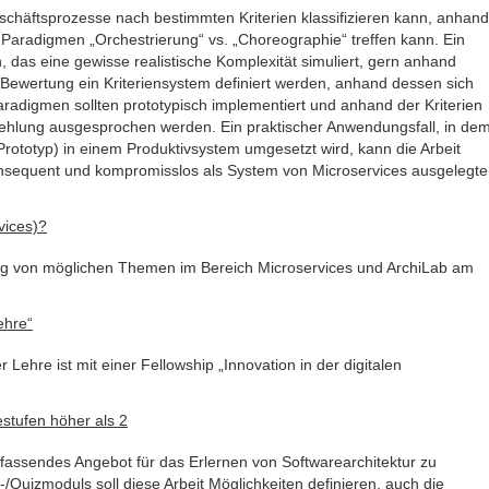
eschäftsprozesse nach bestimmten Kriterien klassifizieren kann, anhand
Paradigmen „Orchestrierung“ vs. „Choreographie“ treffen kann. Ein
n, das eine gewisse realistische Komplexität simuliert, gern anhand
e Bewertung ein Kriteriensystem definiert werden, anhand dessen sich
radigmen sollten prototypisch implementiert und anhand der Kriterien
fehlung ausgesprochen werden. Ein praktischer Anwendungsfall, in de
Prototyp) in einem Produktivsystem umgesetzt wird, kann die Arbeit
onsequent und kompromisslos als System von Microservices ausgelegte
vices)?
ung von möglichen Themen im Bereich Microservices und ArchiLab am
ehre“
Lehre ist mit einer Fellowship „Innovation in der digitalen
stufen höher als 2
mfassendes Angebot für das Erlernen von Softwarearchitektur zu
/Quizmoduls soll diese Arbeit Möglichkeiten definieren, auch die