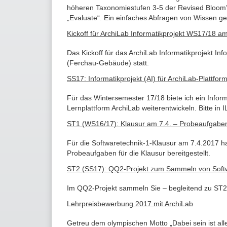
höheren Taxonomiestufen 3-5 der Revised Bloom’s
„Evaluate“. Ein einfaches Abfragen von Wissen ge
Kickoff für ArchiLab Informatikprojekt WS17/18 a
Das Kickoff für das ArchiLab Informatikprojekt I
(Ferchau-Gebäude) statt.
SS17: Informatikprojekt (AI) für ArchiLab-Plattfor
Für das Wintersemester 17/18 biete ich ein Inform
Lernplattform ArchiLab weiterentwickeln. Bitte in
ST1 (WS16/17): Klausur am 7.4. – Probeaufgabe
Für die Softwaretechnik-1-Klausur am 7.4.2017 h
Probeaufgaben für die Klausur bereitgestellt.
ST2 (SS17): QQ2-Projekt zum Sammeln von Soft
Im QQ2-Projekt sammeln Sie – begleitend zu ST2 
Lehrpreisbewerbung 2017 mit ArchiLab
Getreu dem olympischen Motto „Dabei sein ist all