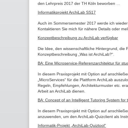
den Lehrpreis 2017 der TH Köln beworben …
Informatikprojekt ArchiLab SS17
Auch im Sommersemester 2017 werde ich wieder ei
Kontaktieren Sie mich für nähere Details oder meld
Konzeptbeschreibung zu ArchiLab verfügbar
Die Idee, den wissenschaftliche Hintergrund, die 
Konzeptbeschreibung „Was ist ArchiLab?“.
BA: Eine Microservice-Referenzarchitektur für st
In diesem Praxisprojekt mit Option auf anschließe
„MicroServices“ für die Plattform ArchiLab auszul
Regeln, Empfehlungen, Architekturmuster etc. erarb
Arbeit an ArchiLab dienen.
BA: Concept of an Intelligent Tutoring System for
In diesem Praxisprojekt mit Option auf anschlie
anzuwenden, um den ArchiLab-Quizclient als Inst
Informatik-Projekt „ArchiLab-Quiztool“