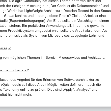
hema. Die agile Community hat dieses Thema entformalisiert und
it der richtigen Mischung aus „Der Code ist die Dokumentation“ und
oughtWorks hat LightWeight Architecture Decision Record in den Status
ßt das konkret und in der gelebten Praxis? Ziel der Arbeit ist eine
tudie (Expertenbefragungen). Am Ende sollte ein Vorschlag mit einem
tion stehen. Ein praktischer Anwendungsfall, in dem die gewählte
inem Produktivsystem umgesetzt wird, sollte die Arbeit abrunden. Als
kompromisslos als System von Microservices ausgelegte Lehr- und
vices)?
ung von möglichen Themen im Bereich Microservices und ArchiLab am
stufen höher als 2
mfassendes Angebot für das Erlernen von Softwarearchitektur zu
/Quizmoduls soll diese Arbeit Möglichkeiten definieren, auch die
 Taxonomy online zu prüfen. Dies sind „Apply“, „Analyze“ und
nügt hier nicht mehr.