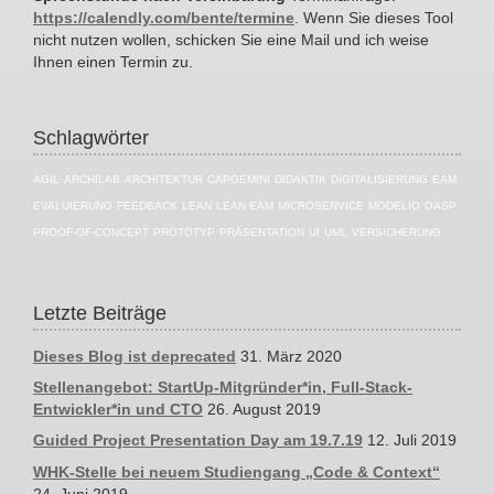
https://calendly.com/bente/termine
. Wenn Sie dieses Tool
nicht nutzen wollen, schicken Sie eine Mail und ich weise
Ihnen einen Termin zu.
Schlagwörter
AGIL
ARCHILAB
ARCHITEKTUR
CAPGEMINI
DIDAKTIK
DIGITALISIERUNG
EAM
EVALUIERUNG
FEEDBACK
LEAN
LEAN EAM
MICROSERVICE
MODELIO
OASP
PROOF-OF-CONCEPT
PROTOTYP
PRÄSENTATION
UI
UML
VERSICHERUNG
Letzte Beiträge
Dieses Blog ist deprecated
31. März 2020
Stellenangebot: StartUp-Mitgründer*in, Full-Stack-
Entwickler*in und CTO
26. August 2019
Guided Project Presentation Day am 19.7.19
12. Juli 2019
WHK-Stelle bei neuem Studiengang „Code & Context“
24. Juni 2019