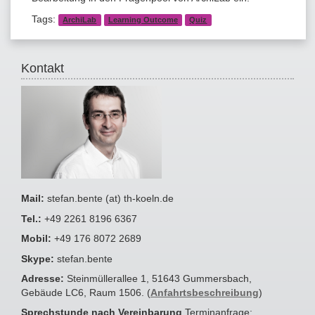
Tags:
ArchiLab
Learning Outcome
Quiz
Kontakt
Mail:
stefan.bente (at) th-koeln.de
Tel.:
+49 2261 8196 6367
Mobil:
+49 176 8072 2689
Skype:
stefan.bente
Adresse:
Steinmüllerallee 1, 51643 Gummersbach,
Gebäude LC6, Raum 1506. (
Anfahrtsbeschreibung
)
Sprechstunde nach Vereinbarung
Terminanfrage: