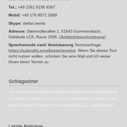
Tel.:
+49 2261 8196 6367
Mobil:
+49 176 8072 2689
Skype:
stefan.bente
Adresse:
Steinmüllerallee 1, 51643 Gummersbach,
Gebäude LC6, Raum 1506. (
Anfahrtsbeschreibung
)
Sprechstunde nach Vereinbarung
Terminanfrage:
https://calendly.com/bente/termine
. Wenn Sie dieses Tool
nicht nutzen wollen, schicken Sie eine Mail und ich weise
Ihnen einen Termin zu.
Schlagwörter
AGIL
ARCHILAB
ARCHITEKTUR
CAPGEMINI
DIDAKTIK
DIGITALISIERUNG
EAM
EVALUIERUNG
FEEDBACK
LEAN
LEAN EAM
MICROSERVICE
MODELIO
OASP
PROOF-OF-CONCEPT
PROTOTYP
PRÄSENTATION
UI
UML
VERSICHERUNG
Letzte Beiträge