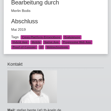
Bearbeitung durch
Merlin Bodis
Abschluss
Mai 2019
Tags:
Cross-Plattform-Entwicklung
Evaluierung
Hybrid App
Mobile
Native App
Progressive Web App
Proof-of-Concept
UI
Webtechnologie
Kontakt
Mail:
stefan.bente (at) th-koeln.de