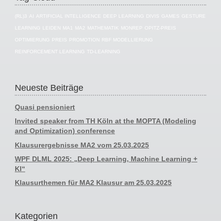
(RL)3
AI
ARTIFICIAL INTELLIGENCE
DEEP LEARNING
DIVIS
GAMES
GESTURE
LEARNING
LEIDEN
MA1
MA2
MATHEMATIK
MONREP
OPITZ-PREIS
OPTIMIERUNG
PREIS
PROMOTION
RBF MODELLIERUNG
REINFORCEMENT LEARNING
TD-LEARNING
Neueste Beiträge
Quasi pensioniert
Invited speaker from TH Köln at the MOPTA (Modeling
and Optimization) conference
Klausurergebnisse MA2 vom 25.03.2025
WPF DLML 2025: „Deep Learning, Machine Learning +
KI“
Klausurthemen für MA2 Klausur am 25.03.2025
Kategorien