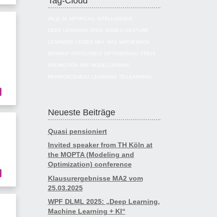
Tag-Cloud
(RL)3
AI
ARTIFICIAL INTELLIGENCE
DEEP LEARNING
DIVIS
GAMES
GESTURE
LEARNING
LEIDEN
MA1
MA2
MATHEMATIK
MONREP
OPITZ-PREIS
OPTIMIERUNG
PREIS
PROMOTION
RBF MODELLIERUNG
REINFORCEMENT LEARNING
TD-LEARNING
Neueste Beiträge
Quasi pensioniert
Invited speaker from TH Köln at
the MOPTA (Modeling and
Optimization) conference
Klausurergebnisse MA2 vom
25.03.2025
WPF DLML 2025: „Deep Learning,
Machine Learning + KI“