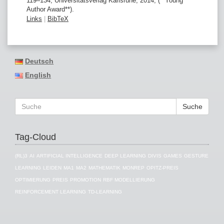
119–134,
Universitätsverlag Karlsruhe,
2014
, (**Young
Author Award**)
.
Links
|
BibTeX
Deutsch
English
Suche
Tag-Cloud
(RL)3
AI
ARTIFICIAL INTELLIGENCE
DEEP LEARNING
DIVIS
GAMES
GESTURE
LEARNING
LEIDEN
MA1
MA2
MATHEMATIK
MONREP
OPITZ-PREIS
OPTIMIERUNG
PREIS
PROMOTION
RBF MODELLIERUNG
REINFORCEMENT LEARNING
TD-LEARNING