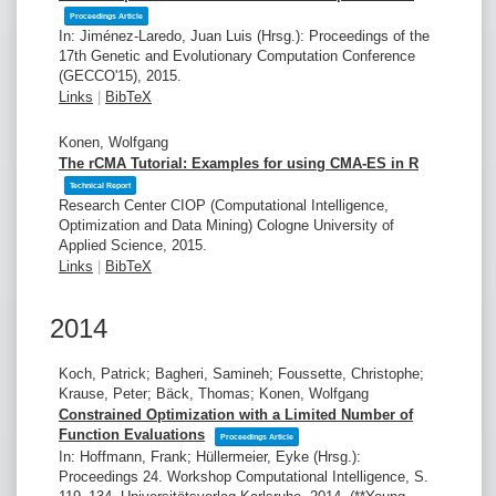
Proceedings Article
In:
Jiménez-Laredo, Juan Luis (Hrsg.):
Proceedings of the
17th Genetic and Evolutionary Computation Conference
(GECCO'15),
2015
.
Links
|
BibTeX
Konen, Wolfgang
The rCMA Tutorial: Examples for using CMA-ES in R
Technical Report
Research Center CIOP (Computational Intelligence,
Optimization and Data Mining)
Cologne University of
Applied Science,
2015
.
Links
|
BibTeX
2014
Koch, Patrick; Bagheri, Samineh; Foussette, Christophe;
Krause, Peter; Bäck, Thomas; Konen, Wolfgang
Constrained Optimization with a Limited Number of
Function Evaluations
Proceedings Article
In:
Hoffmann, Frank; Hüllermeier, Eyke (Hrsg.):
Proceedings 24. Workshop Computational Intelligence,
S.