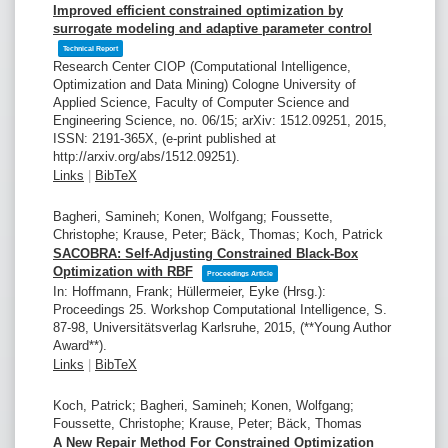
Improved efficient constrained optimization by
surrogate modeling and adaptive parameter control
Technical Report
Research Center CIOP (Computational Intelligence,
Optimization and Data Mining)
Cologne University of
Applied Science, Faculty of Computer Science and
Engineering Science,
no. 06/15; arXiv: 1512.09251,
2015
,
ISSN: 2191-365X
, (e-print published at
http://arxiv.org/abs/1512.09251)
.
Links
|
BibTeX
Bagheri, Samineh; Konen, Wolfgang; Foussette,
Christophe; Krause, Peter; Bäck, Thomas; Koch, Patrick
SACOBRA: Self-Adjusting Constrained Black-Box
Optimization with RBF
Proceedings Article
In:
Hoffmann, Frank; Hüllermeier, Eyke (Hrsg.):
Proceedings 25. Workshop Computational Intelligence,
S.
87-98,
Universitätsverlag Karlsruhe,
2015
, (**Young Author
Award**)
.
Links
|
BibTeX
Koch, Patrick; Bagheri, Samineh; Konen, Wolfgang;
Foussette, Christophe; Krause, Peter; Bäck, Thomas
A New Repair Method For Constrained Optimization