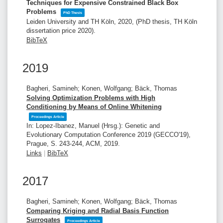
Techniques for Expensive Constrained Black Box
Problems
PhD Thesis
Leiden University and TH Köln,
2020
, (PhD thesis, TH Köln
dissertation price 2020)
.
BibTeX
2019
Bagheri, Samineh; Konen, Wolfgang; Bäck, Thomas
Solving Optimization Problems with High
Conditioning by Means of Online Whitening
Proceedings Article
In:
Lopez-Ibanez, Manuel (Hrsg.):
Genetic and
Evolutionary Computation Conference 2019 (GECCO'19),
Prague,
S. 243-244,
ACM,
2019
.
Links
|
BibTeX
2017
Bagheri, Samineh; Konen, Wolfgang; Bäck, Thomas
Comparing Kriging and Radial Basis Function
Surrogates
Proceedings Article