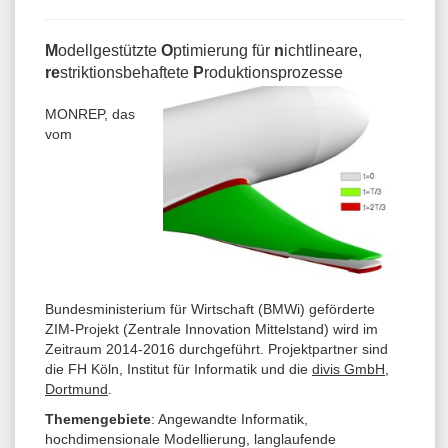
M
odellgestützte
O
ptimierung für
n
ichtlineare,
re
striktionsbehaftete
P
roduktionsprozesse
MONREP, d
as
vom
Bundesministerium für Wirtschaft (BMWi) geförderte
ZIM-Projekt (Zentrale Innovation Mittelstand) wird im
Zeit
raum 2014-2016 durchgeführt. Projektpartner sind
die FH Köln, Institut für Informatik und die
divis GmbH,
Dortmund
.
Themengebiete
: Angewandte Informatik,
hochdimensionale Modellierung, langlaufende