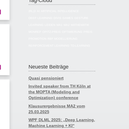
Tag-Cloud
(RL)3
AI
ARTIFICIAL INTELLIGENCE
DEEP LEARNING
DIVIS
GAMES
GESTURE
LEARNING
LEIDEN
MA1
MA2
MATHEMATIK
MONREP
OPITZ-PREIS
OPTIMIERUNG
PREIS
PROMOTION
RBF MODELLIERUNG
REINFORCEMENT LEARNING
TD-LEARNING
Neueste Beiträge
Quasi pensioniert
Invited speaker from TH Köln at
the MOPTA (Modeling and
Optimization) conference
Klausurergebnisse MA2 vom
25.03.2025
WPF DLML 2025: „Deep Learning,
Machine Learning + KI“