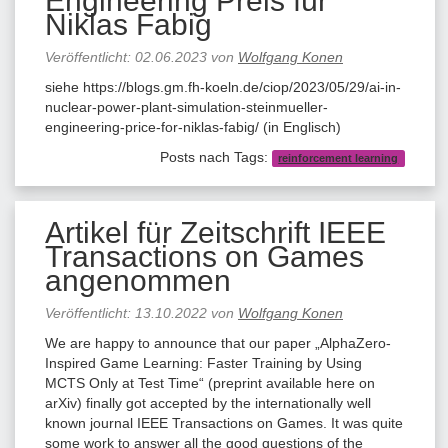
Engineering Preis für
Niklas Fabig
Veröffentlicht:
02.06.2023
von
Wolfgang Konen
siehe https://blogs.gm.fh-koeln.de/ciop/2023/05/29/ai-in-
nuclear-power-plant-simulation-steinmueller-
engineering-price-for-niklas-fabig/ (in Englisch)
Posts nach Tags:
reinforcement learning
Artikel für Zeitschrift IEEE
Transactions on Games
angenommen
Veröffentlicht:
13.10.2022
von
Wolfgang Konen
We are happy to announce that our paper „AlphaZero-
Inspired Game Learning: Faster Training by Using
MCTS Only at Test Time“ (preprint available here on
arXiv) finally got accepted by the internationally well
known journal IEEE Transactions on Games. It was quite
some work to answer all the good questions of the