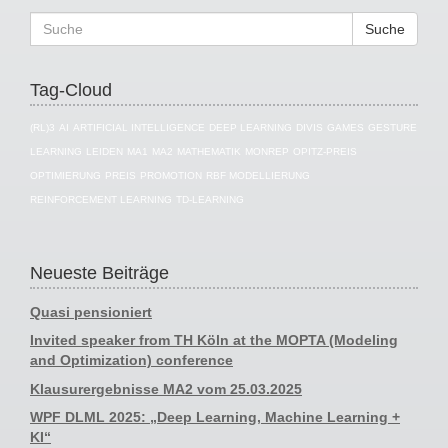
Suche
Tag-Cloud
(RL)3
AI
ARTIFICIAL INTELLIGENCE
DEEP LEARNING
DIVIS
GAMES
GESTURE
LEARNING
LEIDEN
MA1
MA2
MATHEMATIK
MONREP
OPITZ-PREIS
OPTIMIERUNG
PREIS
PROMOTION
RBF MODELLIERUNG
REINFORCEMENT LEARNING
TD-LEARNING
Neueste Beiträge
Quasi pensioniert
Invited speaker from TH Köln at the MOPTA (Modeling
and Optimization) conference
Klausurergebnisse MA2 vom 25.03.2025
WPF DLML 2025: „Deep Learning, Machine Learning +
KI“