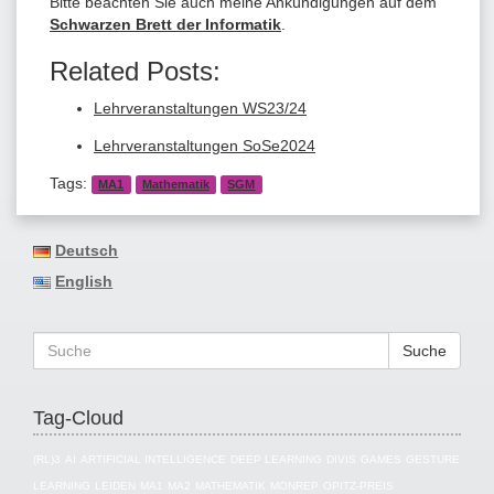
Bitte beachten Sie auch meine Ankündigungen auf dem
Schwarzen Brett der Informatik
.
Related Posts:
Lehrveranstaltungen WS23/24
Lehrveranstaltungen SoSe2024
Tags:
MA1
Mathematik
SGM
Deutsch
English
Suche
Tag-Cloud
(RL)3
AI
ARTIFICIAL INTELLIGENCE
DEEP LEARNING
DIVIS
GAMES
GESTURE
LEARNING
LEIDEN
MA1
MA2
MATHEMATIK
MONREP
OPITZ-PREIS