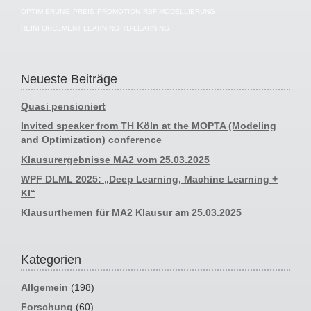
OPTIMIERUNG
PREIS
PROMOTION
RBF MODELLIERUNG
REINFORCEMENT LEARNING
TD-LEARNING
Neueste Beiträge
Quasi pensioniert
Invited speaker from TH Köln at the MOPTA (Modeling
and Optimization) conference
Klausurergebnisse MA2 vom 25.03.2025
WPF DLML 2025: „Deep Learning, Machine Learning +
KI“
Klausurthemen für MA2 Klausur am 25.03.2025
Kategorien
Allgemein
(198)
Forschung
(60)