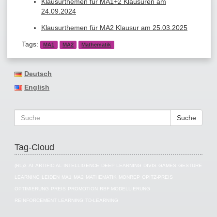
Klausurthemen für MA1+2 Klausuren am
24.09.2024
Klausurthemen für MA2 Klausur am 25.03.2025
Tags:
MA1
MA2
Mathematik
Deutsch
English
Suche
Tag-Cloud
(RL)3
AI
ARTIFICIAL INTELLIGENCE
DEEP LEARNING
DIVIS
GAMES
GESTURE
LEARNING
LEIDEN
MA1
MA2
MATHEMATIK
MONREP
OPITZ-PREIS
OPTIMIERUNG
PREIS
PROMOTION
RBF MODELLIERUNG
REINFORCEMENT LEARNING
TD-LEARNING