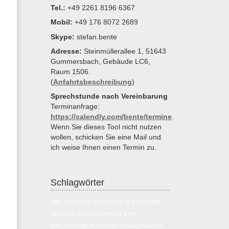
Tel.:
+49 2261 8196 6367
Mobil:
+49 176 8072 2689
Skype:
stefan.bente
Adresse:
Steinmüllerallee 1, 51643
Gummersbach, Gebäude LC6,
Raum 1506.
(
Anfahrtsbeschreibung
)
Sprechstunde nach Vereinbarung
Terminanfrage:
https://calendly.com/bente/termine
.
Wenn Sie dieses Tool nicht nutzen
wollen, schicken Sie eine Mail und
ich weise Ihnen einen Termin zu.
Schlagwörter
AGIL
ARCHILAB
ARCHITEKTUR
CAPGEMINI
DIDAKTIK
DIGITALISIERUNG
EAM
EVALUIERUNG
FEEDBACK
LEAN
LEAN EAM