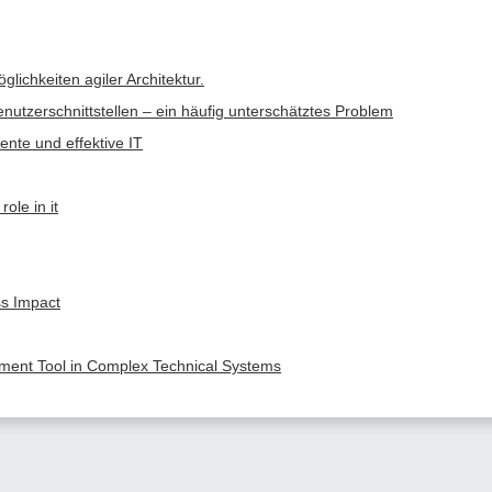
lichkeiten agiler Architektur.
enutzerschnittstellen – ein häufig unterschätztes Problem
iente und effektive IT
ole in it
ss Impact
ement Tool in Complex Technical Systems