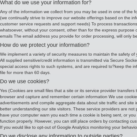
What do we use your information for?
Any of the information we collect from you may be used in one of the f
(we continually strive to improve our website offerings based on the i
customer service requests and support needs) To process transactions Y
whatsoever, without your consent, other than for the express purpose o
emails The email address you provide for order processing, will only b
How do we protect your information?
We implement a variety of security measures to maintain the safety of 
All supplied sensitive/credit information is transmitted via Secure So
special access rights to such systems, and are required to?keep the infor
file for more than 60 days.
Do we use cookies?
Yes (Cookies are small files that a site or its service provider transfe
browser and capture and remember certain information We use cookies 
advertisements and compile aggregate data about site traffic and site in
better understanding our site visitors. These service providers are not
have your computer warn you each time a cookie is being sent, or you ca
function properly. However, you can still place orders by contacting cu
If you would like to opt-out of Google Analytics monitoring your behaviou
Do we disclose any information to outside parties?