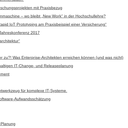
rschungsprojekten mit Praxisbezug
rnmaschine – wo bleibt „New Work“ in der Hochschullehre?
id IoT Prototyping am Praxisbeispiel einer Versicherung“
K Jahreskonferenz 2017
architektur“
er zu?! Was Enterprise-Architekten erreichen können (und was nicht)
altigen IT-Change- und Releaseplanung
ement
ntwerkzeug für komplexe IT-Systeme.
e Software-Aufwandsschätzung
T-Planung