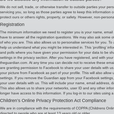
We do not sell, trade, or otherwise transfer to outside parties your pers
servicing you, so long as those parties agree to keep this information c
protect ours or others rights, property, or safety. However, non-personal
Registration
The minimum information we need to register you is your name, email a
have to answer all the registration questions. We may also ask some ot
of who you are. This also allows us to personalise services for you. To a
help us understand what you might be interested in. This ‘profiling’ inf
and polls where you have given your permission for your data to be s
settings in the privacy section. After you have registered, and with 
theguardian.com. At any time you can decide not to receive these email
are granting permission to Facebook to share your user details with us.
your picture from Facebook as part of your profile. This will also al
settings. If you remove the Guardian app from your Facebook settings, w
your user details with us. This will include your name, email address, d
This also allows us to share your networks, user ID and any other info
longer have access to this information. If you log-in to our sites using 
Children’s Online Privacy Protection Act Compliance
We are in compliance with the requirements of COPPA (Childrens Online
directed to people who are at least 13 years old or older.