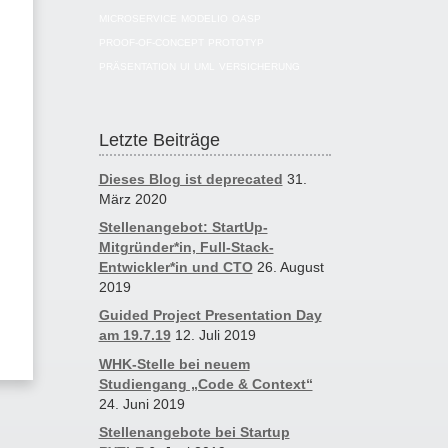
MICROSERVICE
MODELIO
OASP
PROOF-OF-CONCEPT
PROTOTYP
PRÄSENTATION
UI
UML
VERSICHERUNG
Letzte Beiträge
Dieses Blog ist deprecated
31.
März 2020
Stellenangebot: StartUp-
Mitgründer*in, Full-Stack-
Entwickler*in und CTO
26. August
2019
Guided Project Presentation Day
am 19.7.19
12. Juli 2019
WHK-Stelle bei neuem
Studiengang „Code & Context“
24. Juni 2019
Stellenangebote bei Startup