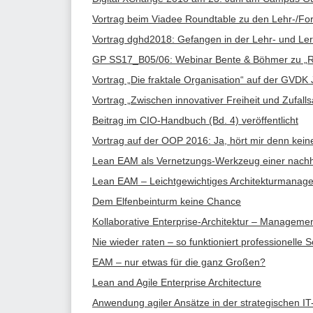
Vortrag beim Viadee Roundtable zu den Lehr-/Fo
Vortrag dghd2018: Gefangen in der Lehr- und Le
GP SS17_B05/06: Webinar Bente & Böhmer zu „Rap
Vortrag „Die fraktale Organisation“ auf der GVD
Vortrag „Zwischen innovativer Freiheit und Zufalls
Beitrag im CIO-Handbuch (Bd. 4) veröffentlicht
Vortrag auf der OOP 2016: Ja, hört mir denn kein
Lean EAM als Vernetzungs-Werkzeug einer nachh
Lean EAM – Leichtgewichtiges Architekturmanag
Dem Elfenbeinturm keine Chance
Kollaborative Enterprise-Architektur – Manageme
Nie wieder raten – so funktioniert professionell
EAM – nur etwas für die ganz Großen?
Lean and Agile Enterprise Architecture
Anwendung agiler Ansätze in der strategischen I