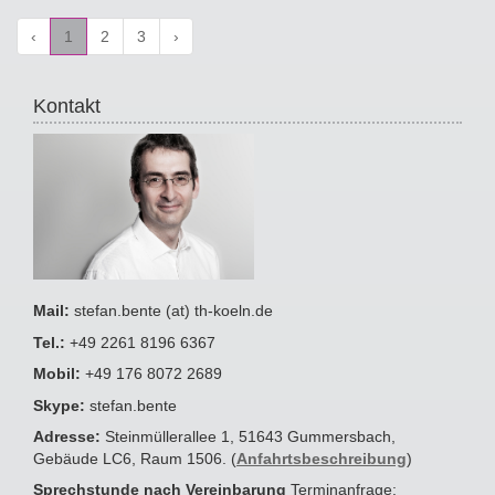
‹
1
2
3
›
Kontakt
Mail:
stefan.bente (at) th-koeln.de
Tel.:
+49 2261 8196 6367
Mobil:
+49 176 8072 2689
Skype:
stefan.bente
Adresse:
Steinmüllerallee 1, 51643 Gummersbach,
Gebäude LC6, Raum 1506. (
Anfahrtsbeschreibung
)
Sprechstunde nach Vereinbarung
Terminanfrage: