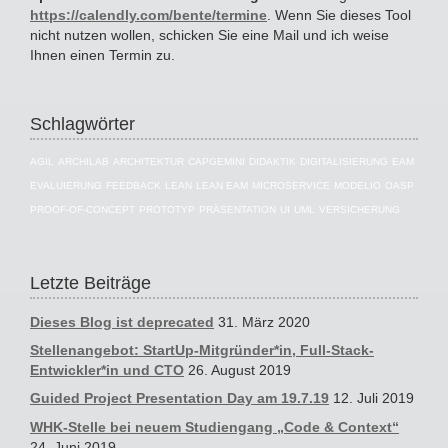
https://calendly.com/bente/termine
. Wenn Sie dieses Tool
nicht nutzen wollen, schicken Sie eine Mail und ich weise
Ihnen einen Termin zu.
Schlagwörter
AGIL
ARCHILAB
ARCHITEKTUR
CAPGEMINI
DIDAKTIK
DIGITALISIERUNG
EAM
EVALUIERUNG
FEEDBACK
LEAN
LEAN EAM
MICROSERVICE
MODELIO
OASP
PROOF-OF-CONCEPT
PROTOTYP
PRÄSENTATION
UI
UML
VERSICHERUNG
Letzte Beiträge
Dieses Blog ist deprecated
31. März 2020
Stellenangebot: StartUp-Mitgründer*in, Full-Stack-
Entwickler*in und CTO
26. August 2019
Guided Project Presentation Day am 19.7.19
12. Juli 2019
WHK-Stelle bei neuem Studiengang „Code & Context“
24. Juni 2019