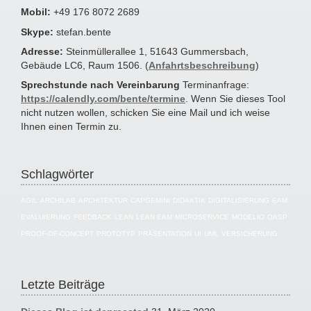
Mobil:
+49 176 8072 2689
Skype:
stefan.bente
Adresse:
Steinmüllerallee 1, 51643 Gummersbach,
Gebäude LC6, Raum 1506. (
Anfahrtsbeschreibung
)
Sprechstunde nach Vereinbarung
Terminanfrage:
https://calendly.com/bente/termine
. Wenn Sie dieses Tool
nicht nutzen wollen, schicken Sie eine Mail und ich weise
Ihnen einen Termin zu.
Schlagwörter
AGIL
ARCHILAB
ARCHITEKTUR
CAPGEMINI
DIDAKTIK
DIGITALISIERUNG
EAM
EVALUIERUNG
FEEDBACK
LEAN
LEAN EAM
MICROSERVICE
MODELIO
OASP
PROOF-OF-CONCEPT
PROTOTYP
PRÄSENTATION
UI
UML
VERSICHERUNG
Letzte Beiträge