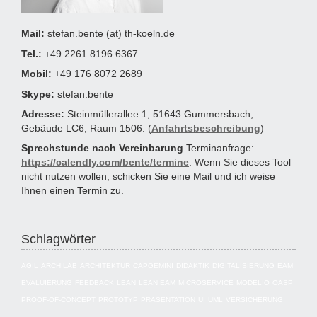
Mail:
stefan.bente (at) th-koeln.de
Tel.:
+49 2261 8196 6367
Mobil:
+49 176 8072 2689
Skype:
stefan.bente
Adresse:
Steinmüllerallee 1, 51643 Gummersbach,
Gebäude LC6, Raum 1506. (
Anfahrtsbeschreibung
)
Sprechstunde nach Vereinbarung
Terminanfrage:
https://calendly.com/bente/termine
. Wenn Sie dieses Tool
nicht nutzen wollen, schicken Sie eine Mail und ich weise
Ihnen einen Termin zu.
Schlagwörter
AGIL
ARCHILAB
ARCHITEKTUR
CAPGEMINI
DIDAKTIK
DIGITALISIERUNG
EAM
EVALUIERUNG
FEEDBACK
LEAN
LEAN EAM
MICROSERVICE
MODELIO
OASP
PROOF-OF-CONCEPT
PROTOTYP
PRÄSENTATION
UI
UML
VERSICHERUNG