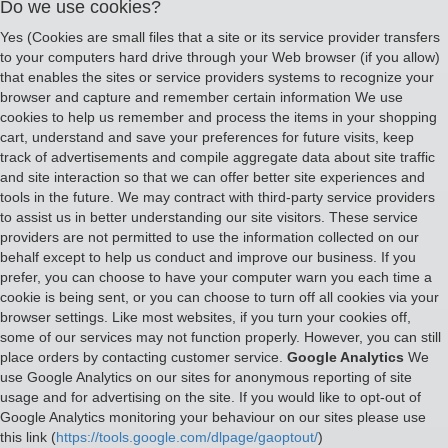
Do we use cookies?
Yes (Cookies are small files that a site or its service provider transfers
to your computers hard drive through your Web browser (if you allow)
that enables the sites or service providers systems to recognize your
browser and capture and remember certain information We use
cookies to help us remember and process the items in your shopping
cart, understand and save your preferences for future visits, keep
track of advertisements and compile aggregate data about site traffic
and site interaction so that we can offer better site experiences and
tools in the future. We may contract with third-party service providers
to assist us in better understanding our site visitors. These service
providers are not permitted to use the information collected on our
behalf except to help us conduct and improve our business. If you
prefer, you can choose to have your computer warn you each time a
cookie is being sent, or you can choose to turn off all cookies via your
browser settings. Like most websites, if you turn your cookies off,
some of our services may not function properly. However, you can still
place orders by contacting customer service.
Google Analytics
We
use Google Analytics on our sites for anonymous reporting of site
usage and for advertising on the site. If you would like to opt-out of
Google Analytics monitoring your behaviour on our sites please use
this link (
https://tools.google.com/dlpage/gaoptout/
)