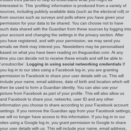
interested in. This ‘profiling’ information is produced from a variety of
sources, including publicly available data (such as the electoral roll) or
from sources such as surveys and polls where you have given your
permission for your data to be shared. You can choose not to have
such data shared with the Guardian from these sources by logging into
your account and changing the settings in the privacy section. After
you have registered, and with your permission, we may send you
emails we think may interest you. Newsletters may be personalised
based on what you have been reading on theguardian.com. At any
time you can decide not to receive these emails and will be able to
‘unsubscribe’.
Logging in using social networking credentials
If
you log-in to our sites using a Facebook log-in, you are granting
permission to Facebook to share your user details with us. This will
include your name, email address, date of birth and location which will
then be used to form a Guardian identity. You can also use your
picture from Facebook as part of your profile. This will also allow us
and Facebook to share your, networks, user ID and any other
information you choose to share according to your Facebook account
settings. If you remove the Guardian app from your Facebook settings,
we will no longer have access to this information. If you log-in to our
sites using a Google log-in, you grant permission to Google to share
your user details with us. This will include your name, email address,