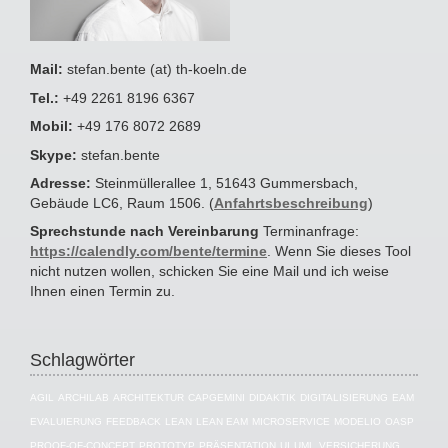
Mail:
stefan.bente (at) th-koeln.de
Tel.:
+49 2261 8196 6367
Mobil:
+49 176 8072 2689
Skype:
stefan.bente
Adresse:
Steinmüllerallee 1, 51643 Gummersbach,
Gebäude LC6, Raum 1506. (
Anfahrtsbeschreibung
)
Sprechstunde nach Vereinbarung
Terminanfrage:
https://calendly.com/bente/termine
. Wenn Sie dieses Tool
nicht nutzen wollen, schicken Sie eine Mail und ich weise
Ihnen einen Termin zu.
Schlagwörter
AGIL
ARCHILAB
ARCHITEKTUR
CAPGEMINI
DIDAKTIK
DIGITALISIERUNG
EAM
EVALUIERUNG
FEEDBACK
LEAN
LEAN EAM
MICROSERVICE
MODELIO
OASP
PROOF-OF-CONCEPT
PROTOTYP
PRÄSENTATION
UI
UML
VERSICHERUNG