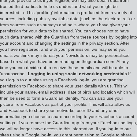
that you provide to us if you register, we may also obtain data from
trusted third parties to help us understand what you might be
interested in. This ‘profiling’ information is produced from a variety of
sources, including publicly available data (such as the electoral roll) or
from sources such as surveys and polls where you have given your
permission for your data to be shared. You can choose not to have
such data shared with the Guardian from these sources by logging into
your account and changing the settings in the privacy section. After
you have registered, and with your permission, we may send you
emails we think may interest you. Newsletters may be personalised
based on what you have been reading on theguardian.com. At any
time you can decide not to receive these emails and will be able to
‘unsubscribe’.
Logging in using social networking credentials
If
you log-in to our sites using a Facebook log-in, you are granting
permission to Facebook to share your user details with us. This will
include your name, email address, date of birth and location which will
then be used to form a Guardian identity. You can also use your
picture from Facebook as part of your profile. This will also allow us
and Facebook to share your, networks, user ID and any other
information you choose to share according to your Facebook account
settings. If you remove the Guardian app from your Facebook settings,
we will no longer have access to this information. If you log-in to our
sites using a Google log-in, you grant permission to Google to share