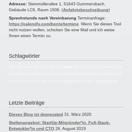
Adresse:
Steinmüllerallee 1, 51643 Gummersbach,
Gebäude LC6, Raum 1506. (
Anfahrtsbeschreibung
)
Sprechstunde nach Vereinbarung
Terminanfrage:
https://calendly.com/bente/termine
. Wenn Sie dieses Tool
nicht nutzen wollen, schicken Sie eine Mail und ich weise
Ihnen einen Termin zu.
Schlagwörter
AGIL
ARCHILAB
ARCHITEKTUR
CAPGEMINI
DIDAKTIK
DIGITALISIERUNG
EAM
EVALUIERUNG
FEEDBACK
LEAN
LEAN EAM
MICROSERVICE
MODELIO
OASP
PROOF-OF-CONCEPT
PROTOTYP
PRÄSENTATION
UI
UML
VERSICHERUNG
Letzte Beiträge
Dieses Blog ist deprecated
31. März 2020
Stellenangebot: StartUp-Mitgründer*in, Full-Stack-
Entwickler*in und CTO
26. August 2019