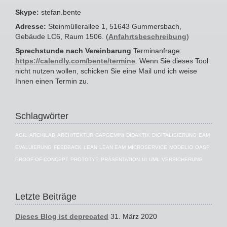
Skype:
stefan.bente
Adresse:
Steinmüllerallee 1, 51643 Gummersbach,
Gebäude LC6, Raum 1506. (
Anfahrtsbeschreibung
)
Sprechstunde nach Vereinbarung
Terminanfrage:
https://calendly.com/bente/termine
. Wenn Sie dieses Tool
nicht nutzen wollen, schicken Sie eine Mail und ich weise
Ihnen einen Termin zu.
Schlagwörter
AGIL
ARCHILAB
ARCHITEKTUR
CAPGEMINI
DIDAKTIK
DIGITALISIERUNG
EAM
EVALUIERUNG
FEEDBACK
LEAN
LEAN EAM
MICROSERVICE
MODELIO
OASP
PROOF-OF-CONCEPT
PROTOTYP
PRÄSENTATION
UI
UML
VERSICHERUNG
Letzte Beiträge
Dieses Blog ist deprecated
31. März 2020