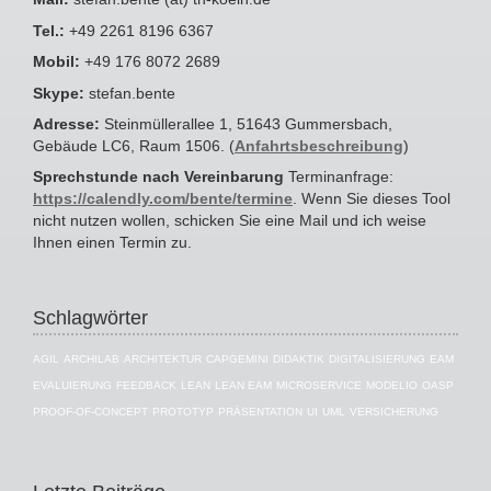
Tel.:
+49 2261 8196 6367
Mobil:
+49 176 8072 2689
Skype:
stefan.bente
Adresse:
Steinmüllerallee 1, 51643 Gummersbach,
Gebäude LC6, Raum 1506. (
Anfahrtsbeschreibung
)
Sprechstunde nach Vereinbarung
Terminanfrage:
https://calendly.com/bente/termine
. Wenn Sie dieses Tool
nicht nutzen wollen, schicken Sie eine Mail und ich weise
Ihnen einen Termin zu.
Schlagwörter
AGIL
ARCHILAB
ARCHITEKTUR
CAPGEMINI
DIDAKTIK
DIGITALISIERUNG
EAM
EVALUIERUNG
FEEDBACK
LEAN
LEAN EAM
MICROSERVICE
MODELIO
OASP
PROOF-OF-CONCEPT
PROTOTYP
PRÄSENTATION
UI
UML
VERSICHERUNG