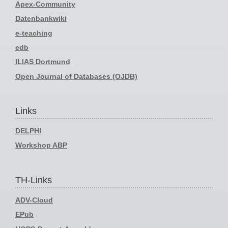
Apex-Community
Datenbankwiki
e-teaching
edb
ILIAS Dortmund
Open Journal of Databases (OJDB)
Links
DELPHI
Workshop ABP
TH-Links
ADV-Cloud
EPub