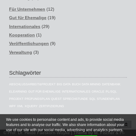
Für Unternehmen
(12)
Gut für Ehemalige
(19)
Internationales
(29)
Kooperation
(1)
Veröffentlichungen
(9)
Verwaltung
(3)
Schlagwörter
ABSCHLUSSARBEIT&PROJEKT
BIG DATA
BUCH
DATA MINING
DATENBANK
ELEARNING
GUT FÜR EHEMALIGE
INTERNATIONALES
ORACLE
PL/SQL
PROJEKT
PRÜFUNGSPLAN
QUEST
SPRECHSTUNDE
SQL
STUNDENPLAN
WPF
XML
XQUERY
ZERTIFIZIERUNG
We use cookies to personalise content and ads, to provide social media
features and to analyse our traffic. We also share information about your
use of our site with our social media, advertising and analytics partners.
© Prof. Dr. Heide Faeskorn-Woyke | Theme by
M. Fischer & PI-