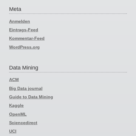
Meta
Anmelden
Eintrags-Feed
Kommentar-Feed
WordPress.org
Data Mining
ACM
Big Data journal
Guide to Data Mining
Kaggle
OpenML
Sciencedirect
UCI