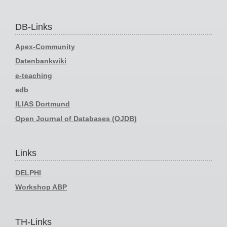
DB-Links
Apex-Community
Datenbankwiki
e-teaching
edb
ILIAS Dortmund
Open Journal of Databases (OJDB)
Links
DELPHI
Workshop ABP
TH-Links