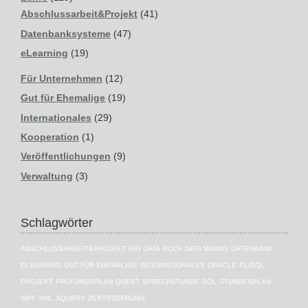
Abschlussarbeit&Projekt
(41)
Datenbanksysteme
(47)
eLearning
(19)
Für Unternehmen
(12)
Gut für Ehemalige
(19)
Internationales
(29)
Kooperation
(1)
Veröffentlichungen
(9)
Verwaltung
(3)
Schlagwörter
ABSCHLUSSARBEIT&PROJEKT
BIG DATA
BUCH
DATA MINING
DATENBANK
ELEARNING
GUT FÜR EHEMALIGE
INTERNATIONALES
ORACLE
PL/SQL
PROJEKT
PRÜFUNGSPLAN
QUEST
SPRECHSTUNDE
SQL
STUNDENPLAN
WPF
XML
XQUERY
ZERTIFIZIERUNG