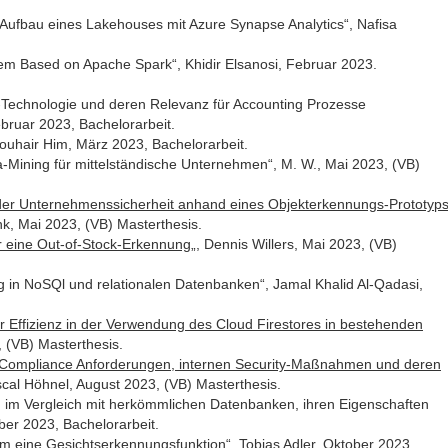
– Aufbau eines Lakehouses mit Azure Synapse Analytics“, Nafisa
em Based on Apache Spark“, Khidir Elsanosi, Februar 2023.
Technologie und deren Relevanz für Accounting Prozesse
bruar 2023, Bachelorarbeit.
ouhair Him, März 2023, Bachelorarbeit.
Mining für mittelständische Unternehmen“, M. W., Mai 2023, (VB)
 der Unternehmenssicherheit anhand eines Objekterkennungs-Prototyp
nk, Mai 2023, (VB) Masterthesis.
ür eine Out-of-Stock-Erkennung
„, Dennis Willers, Mai 2023, (VB)
 in NoSQl und relationalen Datenbanken“, Jamal Khalid Al-Qadasi,
 Effizienz in der Verwendung des Cloud Firestores in bestehenden
, (VB) Masterthesis.
-Compliance Anforderungen, internen Security-Maßnahmen und deren
scal Höhnel, August 2023, (VB) Masterthesis.
im Vergleich mit herkömmlichen Datenbanken, ihren Eigenschaften
er 2023, Bachelorarbeit.
 eine Gesichtserkennungsfunktion“, Tobias Adler, Oktober 2023,