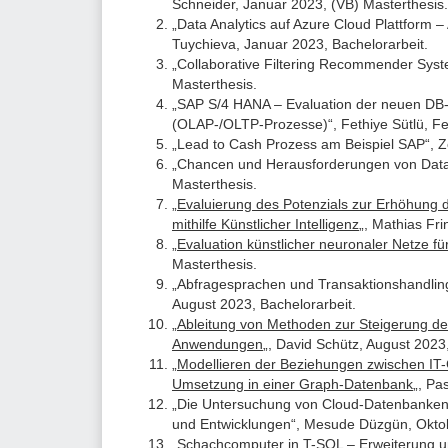
Schneider, Januar 2023, (VB) Masterthesis.
„Data Analytics auf Azure Cloud Plattform 
Tuychieva, Januar 2023, Bachelorarbeit.
„Collaborative Filtering Recommender Syst
Masterthesis.
„SAP S/4 HANA – Evaluation der neuen DB-
(OLAP-/OLTP-Prozesse)“, Fethiye Sütlü, Fe
„Lead to Cash Prozess am Beispiel SAP“, Z
„Chancen und Herausforderungen von Data-
Masterthesis.
„
Evaluierung des Potenzials zur Erhöhung
mithilfe Künstlicher Intelligenz
„, Mathias Fri
„
Evaluation künstlicher neuronaler Netze f
Masterthesis.
„Abfragesprachen und Transaktionshandling
August 2023, Bachelorarbeit.
„
Ableitung von Methoden zur Steigerung der
Anwendungen
„, David Schütz, August 2023
„
Modellieren der Beziehungen zwischen IT
Umsetzung in einer Graph-Datenbank
„, Pa
„Die Untersuchung von Cloud-Datenbanken 
und Entwicklungen“, Mesude Düzgün, Oktob
„Schachcomputer in T-SQL – Erweiterung um