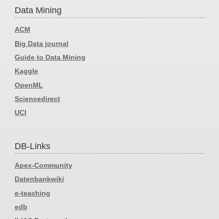
Data Mining
ACM
Big Data journal
Guide to Data Mining
Kaggle
OpenML
Sciencedirect
UCI
DB-Links
Apex-Community
Datenbankwiki
e-teaching
edb