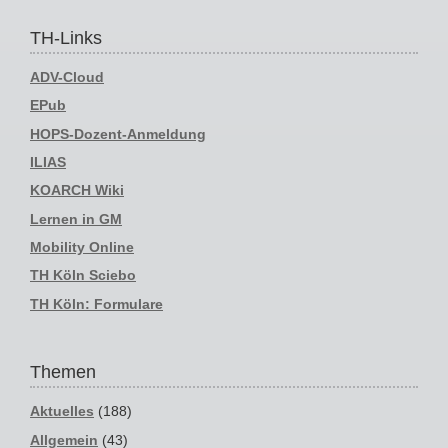
TH-Links
ADV-Cloud
EPub
HOPS-Dozent-Anmeldung
ILIAS
KOARCH Wiki
Lernen in GM
Mobility Online
TH Köln Sciebo
TH Köln: Formulare
Themen
Aktuelles
(188)
Allgemein
(43)