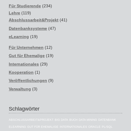
Für Studierende
(234)
Lehre
(119)
Abschlussarbeit&Projekt
(41)
Datenbanksysteme
(47)
eLearning
(19)
Für Unternehmen
(12)
Gut für Ehemalige
(19)
Internationales
(29)
Kooperation
(1)
Veröffentlichungen
(9)
Verwaltung
(3)
Schlagwörter
ABSCHLUSSARBEIT&PROJEKT
BIG DATA
BUCH
DATA MINING
DATENBANK
ELEARNING
GUT FÜR EHEMALIGE
INTERNATIONALES
ORACLE
PL/SQL