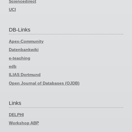
Sciencedirect
UCI
DB-Links
Apex-Community
Datenbankwiki
e-teaching
edb
ILIAS Dortmund
Open Journal of Databases (OJDB)
Links
DELPHI
Workshop ABP