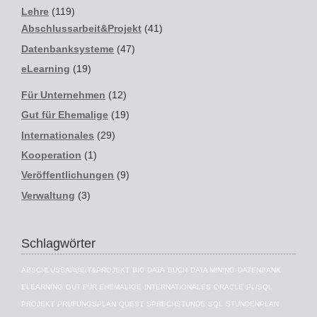
Lehre
(119)
Abschlussarbeit&Projekt
(41)
Datenbanksysteme
(47)
eLearning
(19)
Für Unternehmen
(12)
Gut für Ehemalige
(19)
Internationales
(29)
Kooperation
(1)
Veröffentlichungen
(9)
Verwaltung
(3)
Schlagwörter
ABSCHLUSSARBEIT&PROJEKT
BIG DATA
BUCH
DATA MINING
DATENBANK
ELEARNING
GUT FÜR EHEMALIGE
INTERNATIONALES
ORACLE
PL/SQL
PROJEKT
PRÜFUNGSPLAN
QUEST
SPRECHSTUNDE
SQL
STUNDENPLAN