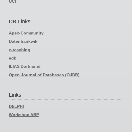
UCI
DB-Links
Apex-Community
Datenbankwiki
e-teaching
edb
ILIAS Dortmund
Open Journal of Databases (OJDB)
Links
DELPHI
Workshop ABP