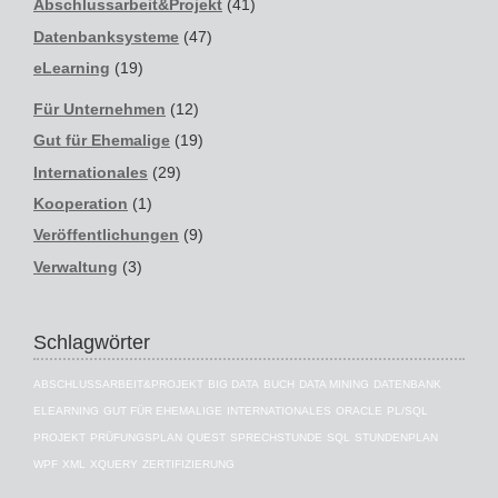
Abschlussarbeit&Projekt
(41)
Datenbanksysteme
(47)
eLearning
(19)
Für Unternehmen
(12)
Gut für Ehemalige
(19)
Internationales
(29)
Kooperation
(1)
Veröffentlichungen
(9)
Verwaltung
(3)
Schlagwörter
ABSCHLUSSARBEIT&PROJEKT
BIG DATA
BUCH
DATA MINING
DATENBANK
ELEARNING
GUT FÜR EHEMALIGE
INTERNATIONALES
ORACLE
PL/SQL
PROJEKT
PRÜFUNGSPLAN
QUEST
SPRECHSTUNDE
SQL
STUNDENPLAN
WPF
XML
XQUERY
ZERTIFIZIERUNG