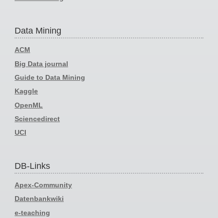
Data Mining
ACM
Big Data journal
Guide to Data Mining
Kaggle
OpenML
Sciencedirect
UCI
DB-Links
Apex-Community
Datenbankwiki
e-teaching