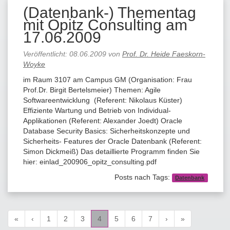
(Datenbank-) Thementag
mit Opitz Consulting am
17.06.2009
Veröffentlicht:
08.06.2009
von
Prof. Dr. Heide Faeskorn-
Woyke
im Raum 3107 am Campus GM (Organisation: Frau
Prof.Dr. Birgit Bertelsmeier) Themen: Agile
Softwareentwicklung (Referent: Nikolaus Küster)
Effiziente Wartung und Betrieb von Individual-
Applikationen (Referent: Alexander Joedt) Oracle
Database Security Basics: Sicherheitskonzepte und
Sicherheits- Features der Oracle Datenbank (Referent:
Simon Dickmeiß) Das detaillierte Programm finden Sie
hier: einlad_200906_opitz_consulting.pdf
Posts nach Tags:
Datenbank
«
‹
1
2
3
4
5
6
7
›
»