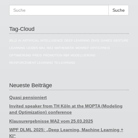
Suche
Tag-Cloud
(RL)3
AI
ARTIFICIAL INTELLIGENCE
DEEP LEARNING
DIVIS
GAMES
GESTURE
LEARNING
LEIDEN
MA1
MA2
MATHEMATIK
MONREP
OPITZ-PREIS
OPTIMIERUNG
PREIS
PROMOTION
RBF MODELLIERUNG
REINFORCEMENT LEARNING
TD-LEARNING
Neueste Beiträge
Quasi pensioniert
Invited speaker from TH Köln at the MOPTA (Modeling
and Optimization) conference
Klausurergebnisse MA2 vom 25.03.2025
WPF DLML 2025: „Deep Learning, Machine Learning +
KI“