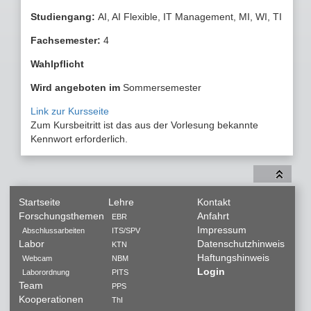
Studiengang:
AI, AI Flexible, IT Management, MI, WI, TI
Fachsemester:
4
Wahlpflicht
Wird angeboten im
Sommersemester
Link zur Kursseite
Zum Kursbeitritt ist das aus der Vorlesung bekannte
Kennwort erforderlich.
Startseite
Lehre
Kontakt
Forschungsthemen
Anfahrt
EBR
Impressum
Abschlussarbeiten
ITS/SPV
Labor
Datenschutzhinweis
KTN
Haftungshinweis
Webcam
NBM
Login
Laborordnung
PITS
Team
PPS
Kooperationen
ThI