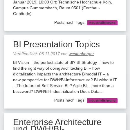
Januar 2019, 10:00 Ort: Technische Hochschule Köln,
Campus Gummersbach, Raum 0501 (Ferchau-
Gebäude)
Posts nach Tags:
Industrialisierung
BI Presentation Topics
Veröffentlicht:
05.11.2017
von
westenberger
BI Vision – the perfect state of BI? BI Strategy – how to
find the right way of doing Architecting BI – how
digitalization impacts the architecture Bimodal IT – a
new perspective for DWH/BI-infrastructure? BI without IT
– The future of Self-Service BI ? Agile BI – more than a
buzzword? DWH/BI-Industrialization Does Data…
Posts nach Tags:
Industrialisierung
Enterprise Architecture
und DWH/BI-