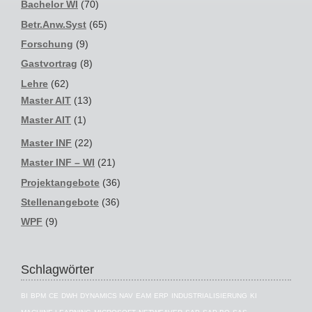
Bachelor WI
(70)
Betr.Anw.Syst
(65)
Forschung
(9)
Gastvortrag
(8)
Lehre
(62)
Master AIT
(13)
Master AIT
(1)
Master INF
(22)
Master INF – WI
(21)
Projektangebote
(36)
Stellenangebote
(36)
WPF
(9)
Schlagwörter
BI
BPM
CE
DWH
DYNAMICS NAV
EAM
ERP
INDUSTRIALISIERUNG
KI