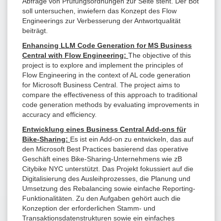
Abfrage von Prüfungsordnungen zur Seite steht. Der Bot
soll untersuchen, inwiefern das Konzept des Flow
Engineerings zur Verbesserung der Antwortqualität
beiträgt.
Enhancing LLM Code Generation for MS Business
Central with Flow Engineering:
The objective of this
project is to explore and implement the principles of
Flow Engineering in the context of AL code generation
for Microsoft Business Central. The project aims to
compare the effectiveness of this approach to traditional
code generation methods by evaluating improvements in
accuracy and efficiency.
Entwicklung eines Business Central Add-ons für
Bike-Sharing:
Es ist ein Add-on zu entwickeln, das auf
den Microsoft Best Practices basierend das operative
Geschäft eines Bike-Sharing-Unternehmens wie zB
Citybike NYC unterstützt. Das Projekt fokussiert auf die
Digitalisierung des Ausleihprozesses, die Planung und
Umsetzung des Rebalancing sowie einfache Reporting-
Funktionalitäten. Zu den Aufgaben gehört auch die
Konzeption der erforderlichen Stamm- und
Transaktionsdatenstrukturen sowie ein einfaches