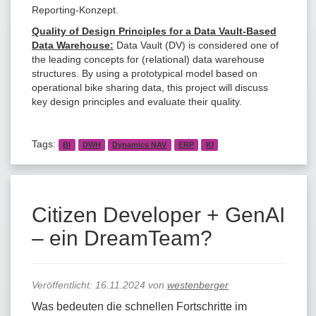
Reporting-Konzept.
Quality of Design Principles for a Data Vault-Based
Data Warehouse:
Data Vault (DV) is considered one of
the leading concepts for (relational) data warehouse
structures. By using a prototypical model based on
operational bike sharing data, this project will discuss
key design principles and evaluate their quality.
Tags:
BI
DWH
Dynamics NAV
ERP
KI
Citizen Developer + GenAI
– ein DreamTeam?
Veröffentlicht:
16.11.2024
von
westenberger
Was bedeuten die schnellen Fortschritte im