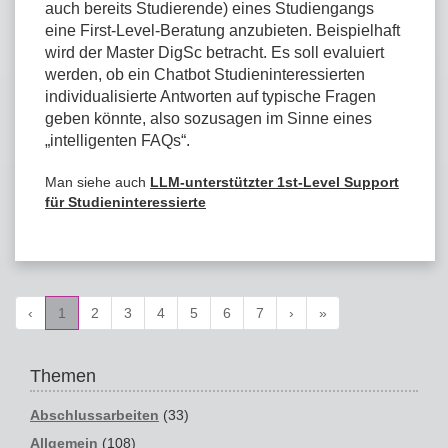
auch bereits Studierende) eines Studiengangs
eine First-Level-Beratung anzubieten. Beispielhaft
wird der Master DigSc betracht. Es soll evaluiert
werden, ob ein Chatbot Studieninteressierten
individualisierte Antworten auf typische Fragen
geben könnte, also sozusagen im Sinne eines
„intelligenten FAQs“.
Man siehe auch
LLM-unterstützter 1st-Level Support
für Studieninteressierte
‹
1
2
3
4
5
6
7
›
»
Themen
Abschlussarbeiten
(33)
Allgemein
(108)