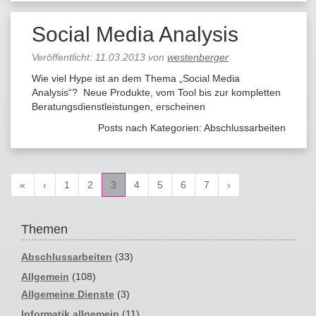
Social Media Analysis
Veröffentlicht:
11.03.2013
von
westenberger
Wie viel Hype ist an dem Thema „Social Media
Analysis“? Neue Produkte, vom Tool bis zur kompletten
Beratungsdienstleistungen, erscheinen
Posts nach Kategorien:
Abschlussarbeiten
«
‹
1
2
3
4
5
6
7
›
Themen
Abschlussarbeiten
(33)
Allgemein
(108)
Allgemeine Dienste
(3)
Informatik allgemein
(11)