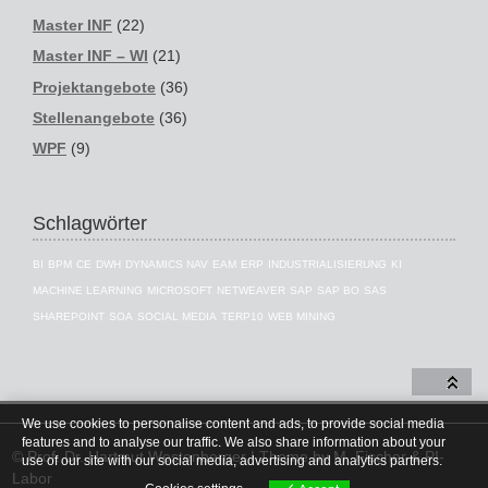
Master INF
(22)
Master INF – WI
(21)
Projektangebote
(36)
Stellenangebote
(36)
WPF
(9)
Schlagwörter
BI
BPM
CE
DWH
DYNAMICS NAV
EAM
ERP
INDUSTRIALISIERUNG
KI
MACHINE LEARNING
MICROSOFT
NETWEAVER
SAP
SAP BO
SAS
SHAREPOINT
SOA
SOCIAL MEDIA
TERP10
WEB MINING
We use cookies to personalise content and ads, to provide social media
features and to analyse our traffic. We also share information about your
© Prof. Dr. Hartmut Westenberger | Theme by
M. Fischer & PI-
use of our site with our social media, advertising and analytics partners.
Labor