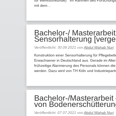
für Werkstoffkunde) Im Rahmen des Forschungspr
mit dem…
Bachelor-/ Masterarbeit
Sensorhalterung [verg
Veröffentlicht:
30.09.2021
von
Abdul Wahab Nuri
Konstruktion einer Sensorhalterung für Pflegebet
Erwachsener in Deutschland aus. Gerade im Alte
frühzeitige Alarmierung des Personals können die 
werden. Dazu wird von TH Köln und Industriepart
Bachelor-/Masterarbeit
von Bodenerschütterun
Veröffentlicht:
07.07.2021
von
Abdul Wahab Nuri